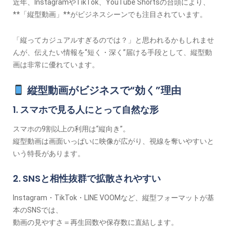
近年、InstagramやTikTok、YouTube Shortsの台頭により、
**「縦型動画」**がビジネスシーンでも注目されています。
「縦ってカジュアルすぎるのでは？」と思われるかもしれませ
んが、伝えたい情報を“短く・深く”届ける手段として、縦型動
画は非常に優れています。
縦型動画がビジネスで“効く”理由
1. スマホで見る人にとって自然な形
スマホの9割以上の利用は“縦向き”。
縦型動画は画面いっぱいに映像が広がり、視線を奪いやすいと
いう特長があります。
2. SNSと相性抜群で拡散されやすい
Instagram・TikTok・LINE VOOMなど、縦型フォーマットが基
本のSNSでは、
動画の見やすさ＝再生回数や保存数に直結します。